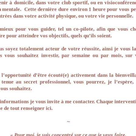
enir à domicile, dans votre club sportif, ou en visioconféren
 mentale. Cette dernière dure environ 1 heure pour vous pe
rées dans votre activité physique, ou votre vie personnelle.
mieux pour vous guider, tel un co-pilote, afin que vous choi
e pour atteindre vos objectifs, quels qu’ils soient.
s soyez totalement acteur de votre réussite, ainsi je vous lai
s vous souhaitez investir, par semaine ou par mois, sur 
l’opportunité d’être écouté(e) activement dans la bienveilla
 tenue au secret professionnel, vous pourrez, je l’espère,
vous souhaitez.
informations je vous invite à me contacter. Chaque intervent
le de tout renseigner ici.
~
« Pour moi, je suis concentré sur ce que je veux faire.