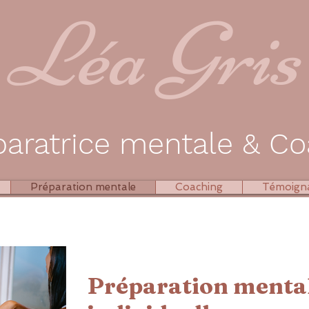
Léa Gris
paratrice mentale & C
Préparation mentale
Coaching
Témoign
Préparation menta