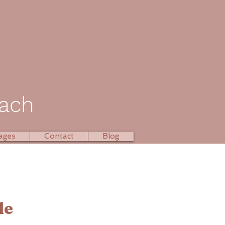
oach
ages
Contact
Blog
le