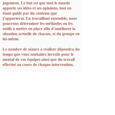
jugement. Le but est que tout le monde
apporte ses idées et ses opinions, tout en
étant guidé par du contenu que
j’apporterai. En travaillant ensemble, nous
pourrons déterminer les méthodes ou les
outils à mettre en place afin d’améliorer la
situation actuelle de chacun, et du groupe en
lui-même.
Le nombre de séance à réaliser dépendra du
temps que vous souhaitez investir pour le
mental de vos équipes ainsi que du travail
effectué au cours de chaque intervention.
Afin d’avoir davantage d’informations je
vous invite à me contacter. Chaque
intervention étant totalement personnalisée
il est difficile de tout renseigner ici.
~
« Pour arriver à transformer votre vie,