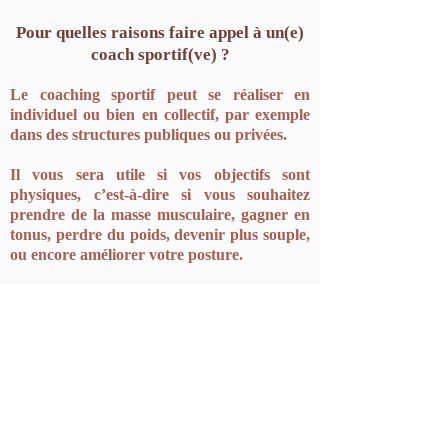
Pour quelles raisons faire appel à un(e)
coach sportif(ve) ?
Le coaching sportif peut se réaliser en
individuel ou bien en collectif, par exemple
dans des structures publiques ou privées.
Il vous sera utile si vos objectifs sont
physiques, c’est-à-dire si vous souhaitez
prendre de la masse musculaire, gagner en
tonus, perdre du poids, devenir plus souple,
ou encore améliorer votre posture.
Nous savons tous également que le l’activité
physique et le bien-être psychologique sont
liés, ainsi faire appel à un(e) coach
sportif(ve) dans votre entreprise pourra
permettre à vos employés de se sentir mieux,
d’améliorer leurs relations et bien sûr, leur
efficacité !